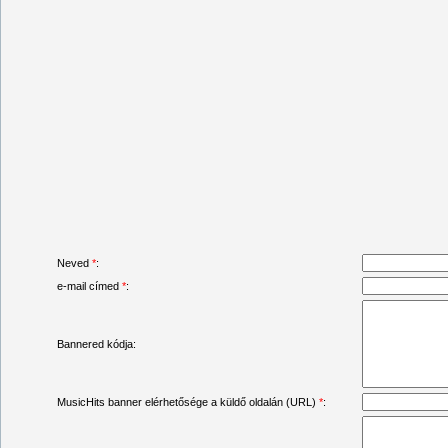
Neved
*
:
e-mail címed
*
:
Bannered kódja:
MusicHits banner elérhetősége a küldő oldalán (URL)
*
: