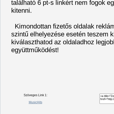
található 6 pt-s linkért nem fogok 
kitenni.
Kimondottan fizetős oldalak reklá
szintű elhelyezése esetén teszem ki
kiválaszthatod az oldaladhoz legjob
együttműködést!
Szöveges Link 1:
MusicHits