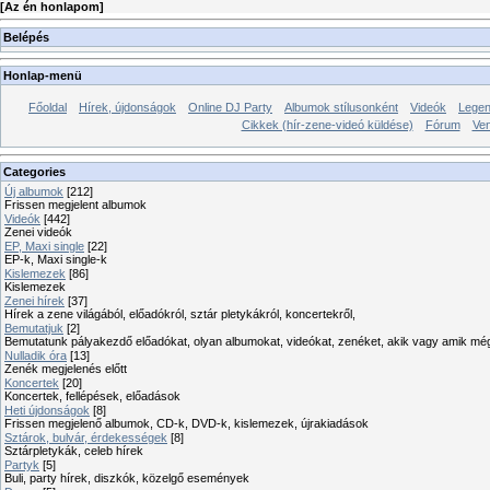
[
Az én honlapom
]
Belépés
Honlap-menü
Főoldal
Hírek, újdonságok
Online DJ Party
Albumok stílusonként
Videók
Legen
Cikkek (hír-zene-videó küldése)
Fórum
Ve
Categories
Új albumok
[212]
Frissen megjelent albumok
Videók
[442]
Zenei videók
EP, Maxi single
[22]
EP-k, Maxi single-k
Kislemezek
[86]
Kislemezek
Zenei hírek
[37]
Hírek a zene világából, előadókról, sztár pletykákról, koncertekről,
Bemutatjuk
[2]
Bemutatunk pályakezdő előadókat, olyan albumokat, videókat, zenéket, akik vagy amik mé
Nulladik óra
[13]
Zenék megjelenés előtt
Koncertek
[20]
Koncertek, fellépések, előadások
Heti újdonságok
[8]
Frissen megjelenő albumok, CD-k, DVD-k, kislemezek, újrakiadások
Sztárok, bulvár, érdekességek
[8]
Sztárpletykák, celeb hírek
Partyk
[5]
Buli, party hírek, diszkók, közelgő események