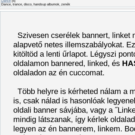
Dance
[5]
Dance, trance, disco, handsup albumok, zenék
Szivesen cserélek bannert, linket m
alapvető netes illemszabályokat. E
kitöltöd a lenti űrlapot. Légyszi po
oldalamon bannered, linked, és
HA
oldaladon az én cuccomat.
Több helyre is kérheted nálam a me
is, csak nálad is hasonlóak legyen
oldali banner sávjába, vagy a ˝Link
mindig látszanak, így kérlek oldala
legyen az én bannerem, linkem. Boc