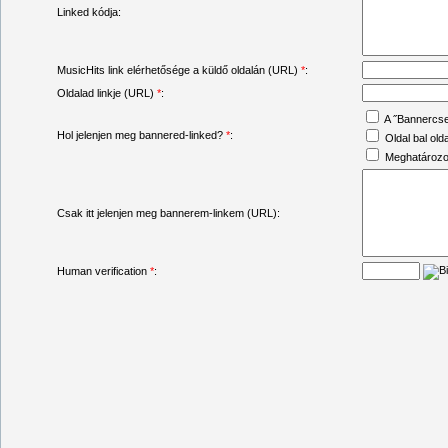
Linked kódja:
MusicHits link elérhetősége a küldő oldalán (URL)
*
:
Oldalad linkje (URL)
*
:
A ˝Bannercs
Hol jelenjen meg bannered-linked?
*
:
Oldal bal old
Meghatározot
Csak itt jelenjen meg bannerem-linkem (URL):
Human verification
*
: