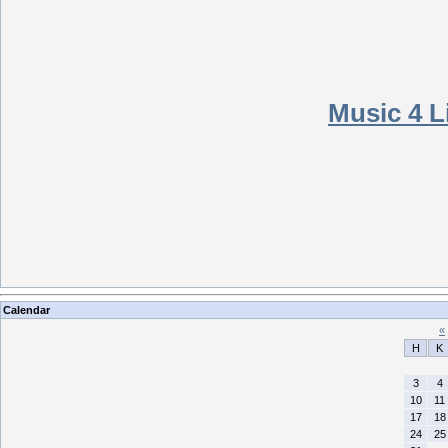
Music 4 Li
Calendar
«
H
K
3
4
10
11
17
18
24
25