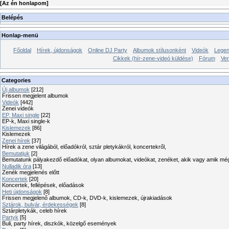
[
Az én honlapom
]
Belépés
Honlap-menü
Főoldal
Hírek, újdonságok
Online DJ Party
Albumok stílusonként
Videók
Legen
Cikkek (hír-zene-videó küldése)
Fórum
Ve
Categories
Új albumok
[212]
Frissen megjelent albumok
Videók
[442]
Zenei videók
EP, Maxi single
[22]
EP-k, Maxi single-k
Kislemezek
[86]
Kislemezek
Zenei hírek
[37]
Hírek a zene világából, előadókról, sztár pletykákról, koncertekről,
Bemutatjuk
[2]
Bemutatunk pályakezdő előadókat, olyan albumokat, videókat, zenéket, akik vagy amik mé
Nulladik óra
[13]
Zenék megjelenés előtt
Koncertek
[20]
Koncertek, fellépések, előadások
Heti újdonságok
[8]
Frissen megjelenő albumok, CD-k, DVD-k, kislemezek, újrakiadások
Sztárok, bulvár, érdekességek
[8]
Sztárpletykák, celeb hírek
Partyk
[5]
Buli, party hírek, diszkók, közelgő események