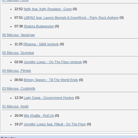
22:52
Nelly feat. Kelly Rowland - Gone
(0)
07:51
LMFAO feat. Lauren Bennett & GoonRock - Party Rock Anthem
(0)
07:38
Shakira Budapesten
(0)
06 Március, Vasárnap
11:25
Rihanna - S&M remixek
(0)
05 Március, Szombat
02:00
Jennifer Lopez - On The Floor remixek
(0)
04 Március, Péntek
00:50
Britney Spears - Till The World Ends
(0)
03 Március, Csütörtök
12:34
Lady Gaga - Government Hooker
(0)
01 Március, Kedd
20:04
Wiz Khalifa - Roll Up
(0)
19:27
Jennifer Lopez feat. Pitbull - On The Floor
(0)