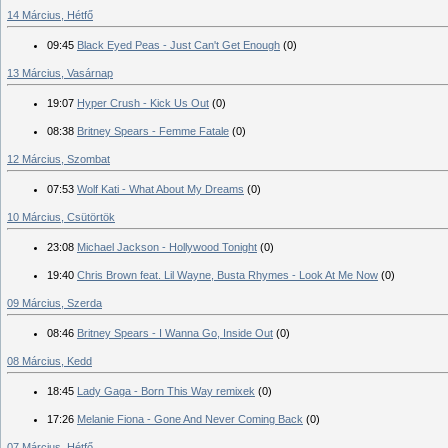
14 Március, Hétfő
09:45
Black Eyed Peas - Just Can't Get Enough
(0)
13 Március, Vasárnap
19:07
Hyper Crush - Kick Us Out
(0)
08:38
Britney Spears - Femme Fatale
(0)
12 Március, Szombat
07:53
Wolf Kati - What About My Dreams
(0)
10 Március, Csütörtök
23:08
Michael Jackson - Hollywood Tonight
(0)
19:40
Chris Brown feat. Lil Wayne, Busta Rhymes - Look At Me Now
(0)
09 Március, Szerda
08:46
Britney Spears - I Wanna Go, Inside Out
(0)
08 Március, Kedd
18:45
Lady Gaga - Born This Way remixek
(0)
17:26
Melanie Fiona - Gone And Never Coming Back
(0)
07 Március, Hétfő