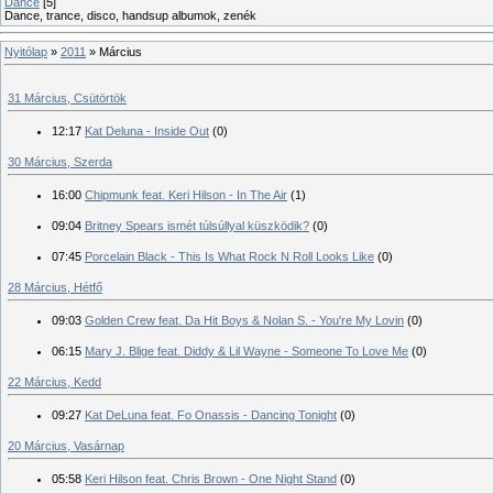
Dance
[5]
Dance, trance, disco, handsup albumok, zenék
Nyitólap
»
2011
»
Március
31 Március, Csütörtök
12:17
Kat Deluna - Inside Out
(0)
30 Március, Szerda
16:00
Chipmunk feat. Keri Hilson - In The Air
(1)
09:04
Britney Spears ismét túlsúllyal küszködik?
(0)
07:45
Porcelain Black - This Is What Rock N Roll Looks Like
(0)
28 Március, Hétfő
09:03
Golden Crew feat. Da Hit Boys & Nolan S. - You're My Lovin
(0)
06:15
Mary J. Blige feat. Diddy & Lil Wayne - Someone To Love Me
(0)
22 Március, Kedd
09:27
Kat DeLuna feat. Fo Onassis - Dancing Tonight
(0)
20 Március, Vasárnap
05:58
Keri Hilson feat. Chris Brown - One Night Stand
(0)