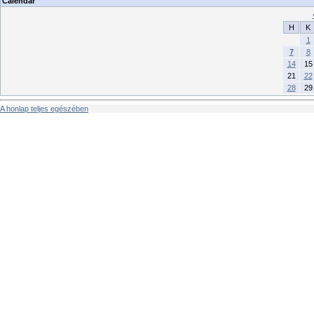
Calendar
H
K
1
7
8
14
15
21
22
28
29
A honlap teljes egészében