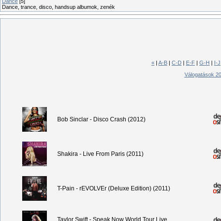
Dance
[5]
Dance, trance, disco, handsup albumok, zenék
«
|
A-B
|
C-D
|
E-F
|
G-H
|
I-J
Válogatások 2
Bob Sinclar - Disco Crash (2012)
Shakira - Live From Paris (2011)
T-Pain - rEVOLVEr (Deluxe Edition) (2011)
Taylor Swift - Speak Now World Tour Live