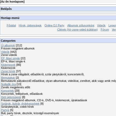
[
Az én honlapom
]
Belépés
Honlap-menü
Főoldal
Hírek, újdonságok
Online DJ Party
Albumok stílusonként
Videók
Legen
Cikkek (hír-zene-videó küldése)
Fórum
Ve
Categories
Új albumok
[212]
Frissen megjelent albumok
Videók
[442]
Zenei videók
EP, Maxi single
[22]
EP-k, Maxi single-k
Kislemezek
[86]
Kislemezek
Zenei hírek
[37]
Hírek a zene világából, előadókról, sztár pletykákról, koncertekről,
Bemutatjuk
[2]
Bemutatunk pályakezdő előadókat, olyan albumokat, videókat, zenéket, akik vagy amik mé
Nulladik óra
[13]
Zenék megjelenés előtt
Koncertek
[20]
Koncertek, fellépések, előadások
Heti újdonságok
[8]
Frissen megjelenő albumok, CD-k, DVD-k, kislemezek, újrakiadások
Sztárok, bulvár, érdekességek
[8]
Sztárpletykák, celeb hírek
Partyk
[5]
Buli, party hírek, diszkók, közelgő események