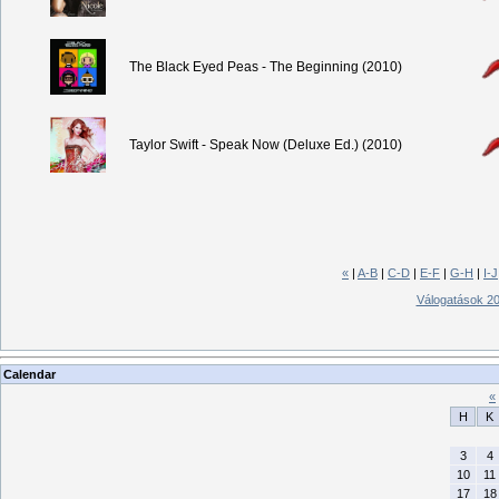
The Black Eyed Peas - The Beginning (2010)
Taylor Swift - Speak Now (Deluxe Ed.) (2010)
«
|
A-B
|
C-D
|
E-F
|
G-H
|
I-J
Válogatások 2
Calendar
«
H
K
3
4
10
11
17
18