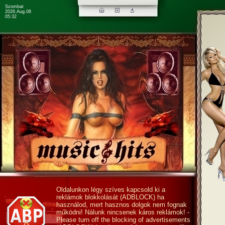
Szombat
2026.Aug.08
05:32
Oldalunkon légy szíves kapcsold ki a
reklámok blokkolását (ADBLOCK) ha
használod, mert hasznos dolgok nem fognak
működni! Nálunk nincsenek káros reklámok! -
Please turn off the blocking of advertisements