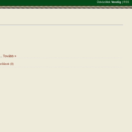
Üdvözöllek
Vendég
|
RSS
...
Tovább »
zólások (0)