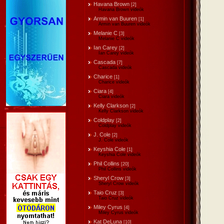
Havana Brown
[2]
Havana Brown videók
Armin van Buuren
[1]
Armin van Buuren videók
Melanie C
[3]
Melanie C videók
Ian Carey
[2]
Ian Carey videók
Cascada
[7]
Cascada videók
Charice
[1]
Charice videók
Ciara
[4]
Ciara videók
Kelly Clarkson
[2]
Kelly Clarkson videók
Coldplay
[2]
Coldplay videók
J. Cole
[2]
J. Cole videók
Keyshia Cole
[1]
Keyshia Cole videók
Phil Collins
[20]
Phil Collins videók
Sheryl Crow
[3]
Sheryl Crow videók
Taio Cruz
[3]
Taio Cruz videók
Miley Cyrus
[4]
Miley Cyrus videók
Kat DeLuna
[10]