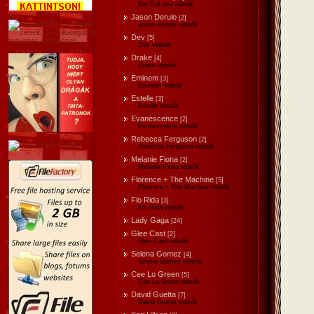
Kat DeLuna videók
Jason Derulo
[2]
Jason Derulo videók
Dev
[5]
Dev videók
Drake
[4]
Drake videók
Eminem
[3]
Eminem videók
Estelle
[3]
Estelle videók
Evanescence
[2]
Evanescence videók
Rebecca Ferguson
[2]
Rebecca Ferguson videók
Melanie Fiona
[2]
Melanie Fiona videók
Florence + The Machine
[5]
Florence + The Machine videók
Flo Rida
[3]
Flo Rida videók
Lady Gaga
[24]
Glee Cast
[2]
Glee Cast videók
Selena Gomez
[4]
Selena Gomez videók
Cee Lo Green
[5]
Cee Lo Green videók
David Guetta
[7]
David Guetta videók