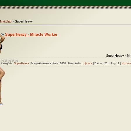
Nyitólap
»
SuperHeavy
SuperHeavy - Miracle Worker
SuperHeavy - M
Kategória:
SuperHeavy
|
Megtekintések száma:
1838
|
Hozzáadta::
djtoma
|
Dátum:
2011.Aug.12
|
Hozzás