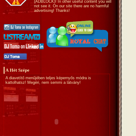
(ADBLOCK)! In other useful content you will
not see it. On our site there are no harmful
advertising! Thanks!
A Hét Szépe
A diavetítő menűjében teljes képernyős módra is
kattolhatsz! Megéri, nem semmi a látvány!