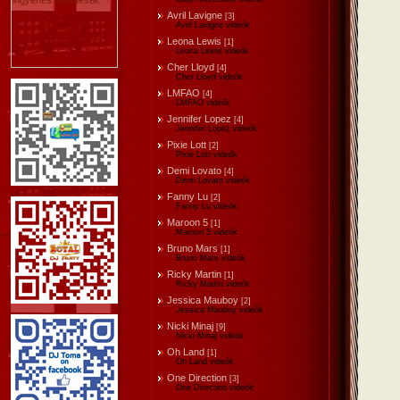
Avril Lavigne
[3]
Avril Lavigne videók
Leona Lewis
[1]
Leona Lewis videók
Cher Lloyd
[4]
Cher Lloyd videók
LMFAO
[4]
LMFAO videók
Jennifer Lopez
[4]
Jennifer Lopez videók
Pixie Lott
[2]
Pixie Lott videók
Demi Lovato
[4]
Demi Lovato videók
Fanny Lu
[2]
Fanny Lu videók
Maroon 5
[1]
Maroon 5 videók
Bruno Mars
[1]
Bruno Mars videók
Ricky Martin
[1]
Ricky Martin videók
Jessica Mauboy
[2]
Jessica Mauboy videók
Nicki Minaj
[9]
Nicki Minaj videók
Oh Land
[1]
Oh Land videók
One Direction
[3]
One Direction videók