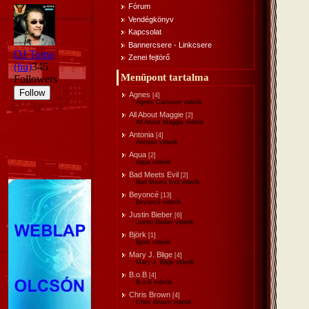
Fórum
Vendégkönyv
Kapcsolat
Bannercsere - Linkcsere
Zenei fejtörő
Menűpont tartalma
Agnes
[4]
Agnes Carlsson videók
All About Maggie
[2]
All About Maggie videók
Antonia
[4]
Antonia videók
Aqua
[2]
Aqua videók
Bad Meets Evil
[2]
Bad Meets Evil videók
Beyoncé
[13]
Beyoncé videók
Justin Bieber
[6]
Justin Bieber videók
Björk
[1]
Björk videók
Mary J. Blige
[4]
Mary J. Blige videók
B.o.B
[4]
B.o.B videók
Chris Brown
[4]
Chris Brown videók