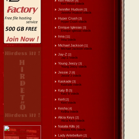
Keri Hilson
[8]
Keri Hilson videók
Jennifer Hudson
[3]
Jennifer Hudson videók
Hyper Crush
[3]
Hyper Crush videók
Enrique Iglesias
[3]
Enrique Iglesias videók
Inna
[11]
Inna videók
Michael Jackson
[1]
Michael Jackson videók
Jay-Z
[2]
Jay-Z videók
Young Jeezy
[3]
Young Jeezy videók
Jessie J
[6]
Jessie J videók
Kaskade
[3]
Kaskade videók
Katy B
[5]
Katy B videók
Kerli
[2]
Kerli videók
Kesha
[4]
Ke$ha videók
Alicia Keys
[2]
Alicia Keys videók
Natalia Kills
[4]
Natalia Kills videók
Lady Antebellum
[2]
Lady Antebellum videók