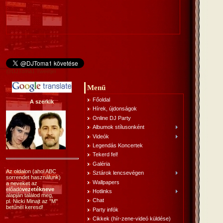
@DJToma1 Tweetjei
Menű
Főoldal
A szerkik
Hírek, újdonságok
Online DJ Party
Albumok stílusonként
Videók
Legendás Koncertek
Tekerd fel!
Galéria
Az oldalon (ahol ABC
Sztárok lencsevégen
sorrendet használunk)
Wallpapers
a neveket az
előadó
vezetékneve
Hotlinks
alapján találod meg,
Chat
pl. Nicki Minajt az "M"
betűnél keresd!
Party infók
Cikkek (hír-zene-videó küldése)