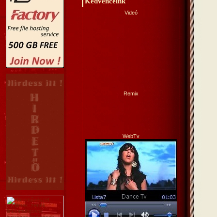
Kedvenceink
Videó
Remix
WebTv