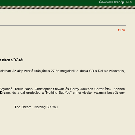
Üdvözöllek
Vendég
|
RSS
11:40
hírek a ˝4˝-ről
latban. Az alap verzió után június 27-én megjelenik a dupla CD-s Deluxe változat is,
 Beyoncé, Terius Nash, Christopher Stewart és Corey Jackson Carter írták. Közben
-Dream
, és a dal eredetileg a ˝Nothing But You˝ címet viselte, valamint készült egy
The-Dream - Nothing But You