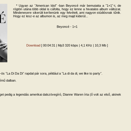
* Ugyan az ˝American Idol˝ -ban Beyoncé már bemutatta a ˝1+1˝-t, de
rögtön utána több oldal is cáfolta, hogy ez lenne a hivatalos album változat.
Mindenesere sikerült kerítenünk egy felvételt, ami nagyon stúdiósnak tűnik.
Hogy ez lesz-e az albumon is, az meg majd kiderül...
Beyoncé - 1+1
Download
[ 00:04:31 | Mp3 320 kbps | 4,1 KHz | 10,3 Mb ]
˝La Di Da Di˝ rapdal pár sora, például a ˝La di da di, we like to party˝.
című dalban.
et pedig a legendás amerikai dalszövegíró, Dianne Waren írta (ő volt az első, akinek