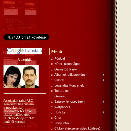
@DJToma1 Tweetjei
Menű
Főoldal
A szerkik
Hírek, újdonságok
Online DJ Party
Albumok stílusonként
Videók
Legendás Koncertek
Tekerd fel!
Galéria
Az oldalon (ahol ABC
Sztárok lencsevégen
sorrendet használunk)
Wallpapers
a neveket az
előadó
vezetékneve
Hotlinks
alapján találod meg,
Chat
pl. Nicki Minajt az "M"
betűnél keresd!
Party infók
Cikkek (hír-zene-videó küldése)