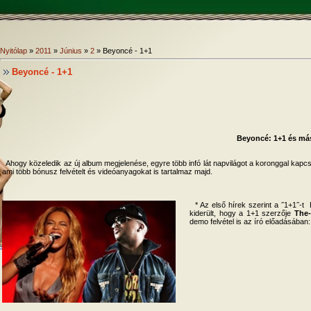
Nyitólap
»
2011
»
Június
»
2
» Beyoncé - 1+1
Beyoncé - 1+1
Beyoncé: 1+1 és más 
Ahogy közeledik az új album megjelenése, egyre több infó lát napvilágot a koronggal kapcso
ami több bónusz felvételt és videóanyagokat is tartalmaz majd.
* Az első hírek szerint a ˝1+1˝-t
kiderült, hogy a 1+1 szerzője
The
demo felvétel is az író előadásában: