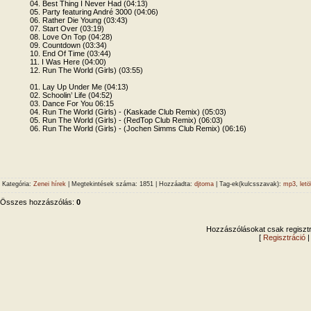
04. Best Thing I Never Had (04:13)
05. Party featuring André 3000 (04:06)
06. Rather Die Young (03:43)
07. Start Over (03:19)
08. Love On Top (04:28)
09. Countdown (03:34)
10. End Of Time (03:44)
11. I Was Here (04:00)
12. Run The World (Girls) (03:55)
01. Lay Up Under Me (04:13)
02. Schoolin’ Life (04:52)
03. Dance For You 06:15
04. Run The World (Girls) - (Kaskade Club Remix) (05:03)
05. Run The World (Girls) - (RedTop Club Remix) (06:03)
06. Run The World (Girls) - (Jochen Simms Club Remix) (06:16)
Kategória
:
Zenei hírek
|
Megtekintések száma
: 1851 |
Hozzáadta
:
djtoma
|
Tag-ek(kulcsszavak)
:
mp3
,
letö
Összes hozzászólás
:
0
Hozzászólásokat csak regisztrá
[
Regisztráció