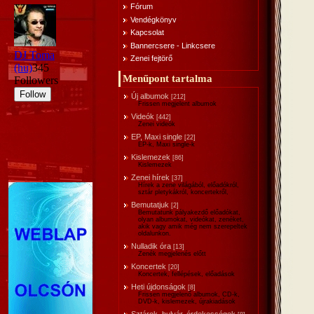
Fórum
Vendégkönyv
Kapcsolat
Bannercsere - Linkcsere
Zenei fejtörő
Menűpont tartalma
Új albumok
[212]
Frissen megjelent albumok
Videók
[442]
Zenei videók
EP, Maxi single
[22]
EP-k, Maxi single-k
Kislemezek
[86]
Kislemezek
Zenei hírek
[37]
Hírek a zene világából, előadókról,
sztár pletykákról, koncertekről,
Bemutatjuk
[2]
Bemutatunk pályakezdő előadókat,
olyan albumokat, videókat, zenéket,
akik vagy amik még nem szerepeltek
oldalunkon.
Nulladik óra
[13]
Zenék megjelenés előtt
Koncertek
[20]
Koncertek, fellépések, előadások
Heti újdonságok
[8]
Frissen megjelenő albumok, CD-k,
DVD-k, kislemezek, újrakiadások