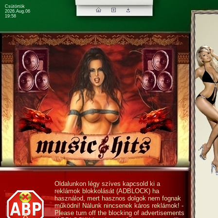
Csütörtök
2026.Aug.06
19:58
Oldalunkon légy szíves kapcsold ki a
reklámok blokkolását (ADBLOCK) ha
használod, mert hasznos dolgok nem fognak
működni! Nálunk nincsenek káros reklámok! -
Please turn off the blocking of advertisements