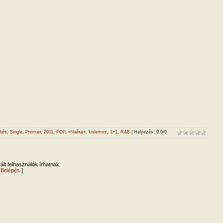
ltés
,
Single
,
Premier
,
2011
,
POP
,
«Чайка»
,
kislemez
,
1+1
,
R&B
|
Helyezés
:
0.0
/
0
lt felhasználók írhatnak.
|
Belépés
]