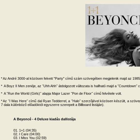
* Az André 3000-al közösen felvett "Party" című szám szövegében megjelenik majd az 1985-ös 
* A Boyz II Men zenéje, az ˝Uhh Ahh˝ átdolgozott változata is hallható majd a ˝Countdown˝ 
* A ˝Run the World (Girls)˝ alapja Major Lazer ˝Pon de Floor˝ című felvétele volt.
* Az ˝I Was Here˝ című dal Ryan Tedderrel, a ˝Halo˝ szerzőjével közösen készült, a szöveg
7 dala különböző előadóktól egyszerre szerepelt a Billboard listáján).
A Beyoncé - 4 Deluxe kiadás dallistája
01. 1+1 (04:35)
02. I Care (04:00)
03. I Miss You (02:59)