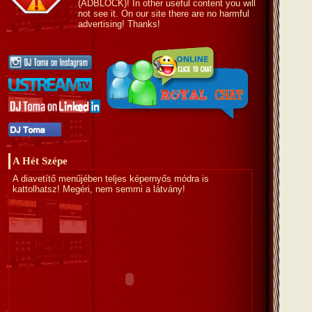
(ADBLOCK)! In other useful content you will
not see it. On our site there are no harmful
advertising! Thanks!
A Hét Szépe
A diavetítő menűjében teljes képernyős módra is
kattolhatsz! Megéri, nem semmi a látvány!