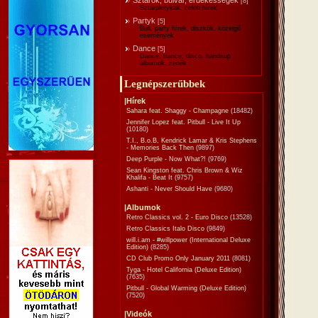
Sztárok, bulvár, érdekességek
[8]
Sztárpletykák, celeb hírek
Partyk
[5]
Buli, party hírek, diszkók, közelgő
események
Dance
[5]
Dance, trance, disco, handsup
albumok, zenék
Legnépszerűbbek
|Hírek
Sahara feat. Shaggy - Champagne
(18482)
Jennifer Lopez feat. Pitbull - Live It Up
(10180)
T.I., B.o.B, Kendrick Lamar & Kris Stephens
- Memories Back Then
(9897)
Deep Purple - Now What?!
(9769)
Sean Kingston feat. Chris Brown & Wiz
Khalifa - Beat It
(9757)
Ashanti - Never Should Have
(9680)
|Albumok
Retro Classics vol. 2 - Euro Disco
(13528)
Retro Classics Italo Disco
(9849)
will.i.am - #willpower (International Deluxe
Edition)
(8285)
CD Club Promo Only January 2011
(8081)
Tyga - Hotel California (Deluxe Edition)
(7635)
Pitbull - Global Warming (Deluxe Edition)
(7520)
|Videók