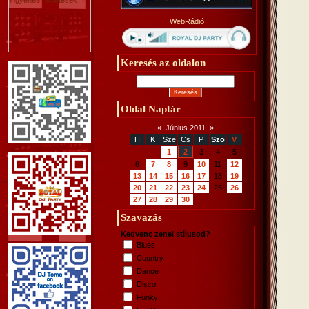
WebRádió
Keresés az oldalon
Oldal Naptár
«
Június 2011
»
H
K
Sze
Cs
P
Szo
V
1
2
3
4
5
6
7
8
9
10
11
12
13
14
15
16
17
18
19
20
21
22
23
24
25
26
27
28
29
30
Szavazás
Kedvenc zenei stílusod?
Blues
Country
Dance
Disco
Funky