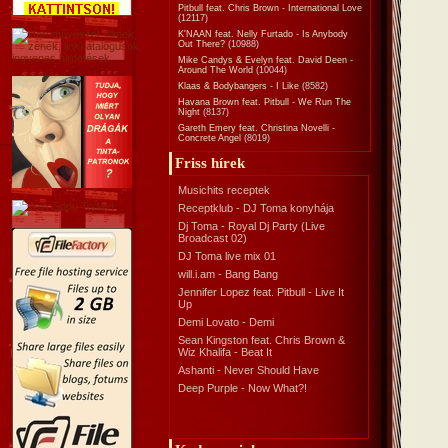
Pitbull feat. Chris Brown - International Love
(12117)
K'NAAN feat. Nelly Furtado - Is Anybody
Out There?
(10988)
Mike Candys & Evelyn feat. David Deen -
Around The World
(10044)
Klaas & Bodybangers - I Like
(8582)
Havana Brown feat. Pitbull - We Run The
Night
(8137)
Gareth Emery feat. Christina Novelli -
Concrete Angel
(8019)
Friss hírek
Musichits receptek
Receptklub - DJ Toma konyhája
Dj Toma - Royal Dj Party (Live
Broadcast 02)
DJ Toma live mix 01
will.i.am - Bang Bang
Jennifer Lopez feat. Pitbull - Live It
Up
Demi Lovato - Demi
Sean Kingston feat. Chris Brown &
Wiz Khalifa - Beat It
Ashanti - Never Should Have
Deep Purple - Now What?!