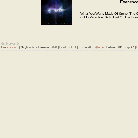
Evanesce
What You Want, Made Of Stone, The Ch
Lost In Paradise, Sick, End Of The D
Evanescence
|
Megtekintések száma:
2378
|
Letöltések:
0
|
Hozzáadta::
djtoma
|
Dátum:
2011.Szep.27
|
H