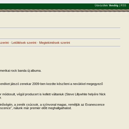
Üdvözöllek
Vendég
|
RSS
zerint
·
Letöltések szerint
·
Megtekintések szerint
merikai rock banda új albuma.
k zenéket játszó zenekar 2009-ben kezdte készíteni a nevükkel megegyező
ódosult, végül producert is kellett váltaniuk (Steve Lillywhite helyére Nick
r.
inőségén, a zenék csúcsok, a színvonal magas, reméljük az Evanescence
nescence˝, nálunk már premier előtt meghallgathatod.