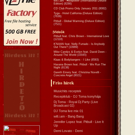
will.i.am - #willpower (International Deluxe
Edition)
(8286)
CD Club Promo Only January 2011
(8082)
Tyga - Hotel California (Deluxe Edition)
(7636)
Pitbull - Global Warming (Deluxe Edition)
(7521)
|Videók
Pitbull feat. Chris Brown - International Love
(12118)
K'NAAN feat. Nelly Furtado - Is Anybody
Out There?
(10989)
Mike Candys & Evelyn feat. David Deen -
Around The World
(10045)
Klaas & Bodybangers - I Like
(8583)
Havana Brown feat. Pitbull - We Run The
Night
(8138)
Gareth Emery feat. Christina Novelli -
Concrete Angel
(8021)
Friss hírek
Musichits receptek
Receptklub - DJ Toma konyhája
Dj Toma - Royal Dj Party (Live
Broadcast 02)
DJ Toma live mix 01
will.i.am - Bang Bang
Jennifer Lopez feat. Pitbull - Live It
Up
Demi Lovato - Demi