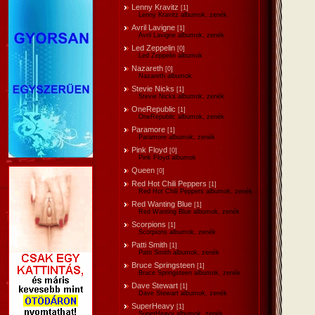
Lenny Kravitz
[1]
Lenny Kravitz albumok, zenék
Avril Lavigne
[1]
Avril Lavigne albumok, zenék
Led Zeppelin
[0]
Led Zeppelin albumok
Nazareth
[0]
Nazareth albumok
Stevie Nicks
[1]
Stevie Nicks albumok, zenék
OneRepublic
[1]
OneRepublic albumok, zenék
Paramore
[1]
Paramore albumok, zenék
Pink Floyd
[0]
Pink Floyd albumok
Queen
[0]
Red Hot Chili Peppers
[1]
Red Hot Chili Peppers albumok, zenék
Red Wanting Blue
[1]
Red Wanting Blue albumok, zenék
Scorpions
[1]
Scorpions albumok, zenék
Patti Smith
[1]
Patti Smith albumok, zenék
Bruce Springsteen
[1]
Bruce Springsteen albumok, zenék
Dave Stewart
[1]
Dave Stewart albumok, zenék
SuperHeavy
[1]
SuperHeavy albumok, zenék