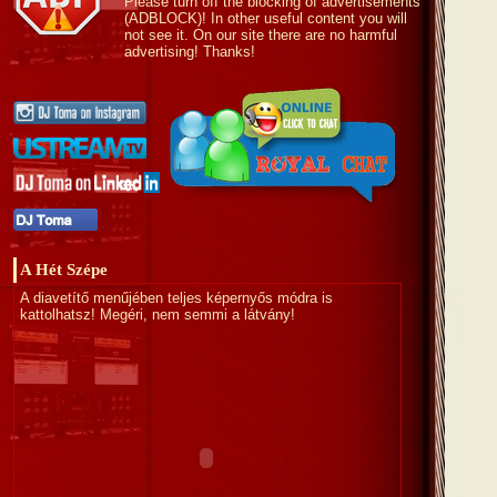
Please turn off the blocking of advertisements
(ADBLOCK)! In other useful content you will
not see it. On our site there are no harmful
advertising! Thanks!
A Hét Szépe
A diavetítő menűjében teljes képernyős módra is
kattolhatsz! Megéri, nem semmi a látvány!