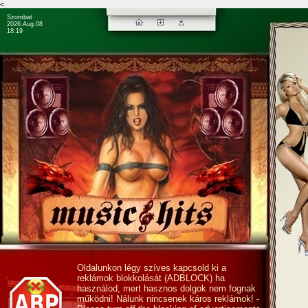
<
Szombat
2026.Aug.08
18:19
Oldalunkon légy szíves kapcsold ki a
reklámok blokkolását (ADBLOCK) ha
használod, mert hasznos dolgok nem fognak
működni! Nálunk nincsenek káros reklámok! -