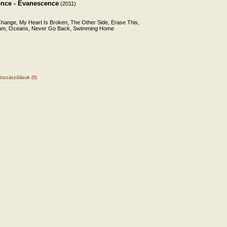
nce - Evanescence
(2011)
ange, My Heart Is Broken, The Other Side, Erase This,
ream, Oceans, Never Go Back, Swimming Home
ozzászólások (0)