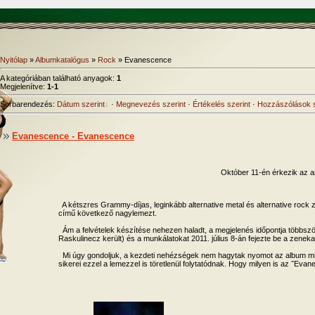
Nyitólap
»
Albumkatalógus
»
Rock
» Evanescence
A kategóriában található anyagok
:
1
Megjelenítve
:
1-1
Sorbarendezés
:
Dátum szerint
·
Megnevezés szerint
·
Értékelés szerint
·
Hozzászólások s
Evanescence - Evanescence
Október 11-én érkezik az a
A kétszres Grammy-díjas, leginkább alternative metal és alternative roc
című következő nagylemezt.
Ám a felvételek készítése nehezen haladt, a megjelenés időpontja többször m
Raskulinecz került) és a munkálatokat 2011. július 8-án fejezte be a zeneka
Mi úgy gondoljuk, a kezdeti nehézségek nem hagytak nyomot az album m
sikerei ezzel a lemezzel is töretlenül folytatódnak. Hogy milyen is az ˝Eva