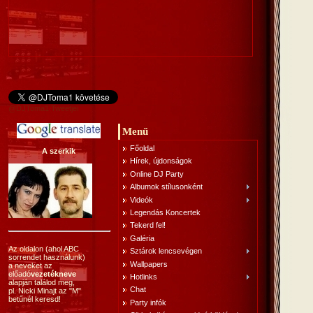
@DJToma1 Tweetjei
Menű
Főoldal
A szerkik
Hírek, újdonságok
Online DJ Party
Albumok stílusonként
Videók
Legendás Koncertek
Tekerd fel!
Galéria
Az oldalon (ahol ABC
Sztárok lencsevégen
sorrendet használunk)
Wallpapers
a neveket az
előadó
vezetékneve
Hotlinks
alapján találod meg,
Chat
pl. Nicki Minajt az "M"
betűnél keresd!
Party infók