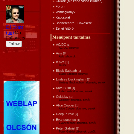
Cikkek (hír-zene-videó küldése)
Fórum
Vendégkönyv
Kapcsolat
Bannercsere - Linkcsere
Zenei fejtörő
Menűpont tartalma
AC/DC
[1]
AC/DC albumok
Asia
[6]
Asia albumok
B-52s
[1]
B-52s
Black Sabbath
[0]
Black Sabbath albumok
Lindsey Buckingham
[1]
Lindsey Buckingham albumok, zenék
Kate Bush
[1]
Kate Bush albumok, zenék
Coldplay
[1]
Coldplay albumok, zenék
Alice Cooper
[1]
Alice Cooper albumok, zenék
Deep Purple
[2]
Evanescence
[1]
Evanescence albumok, zenék
Peter Gabriel
[1]
Peter Gabriel albumok, zenék