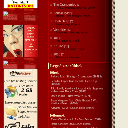
The Cranberries
[1]
The Cranberries albumok, zenék
Bonnie Tyler
[1]
Bonnie Tyler albumok, zenék
Uriah Heep
[0]
Uriah Heep albumok
Van Halen
[1]
Van Halen albumok, zenék
Yes
[1]
Yes albumok, zenék
ZZ Top
[15]
ZZ Top albumok, zenék
2010
[2]
Friss rock albumok
Legnépszerűbbek
|Hírek
Sahara feat. Shaggy - Champagne
(18483)
Jennifer Lopez feat. Pitbull - Live It Up
(10183)
T.I., B.o.B, Kendrick Lamar & Kris Stephens
- Memories Back Then
(9898)
Deep Purple - Now What?!
(9771)
Sean Kingston feat. Chris Brown & Wiz
Khalifa - Beat It
(9760)
Ashanti - Never Should Have
(9682)
|Albumok
Retro Classics vol. 2 - Euro Disco
(13529)
Retro Classics Italo Disco
(9850)