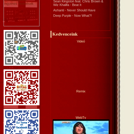
Sean Kingston feat. Chris Brown &
Wiz Khalifa - Beat It
Ashanti - Never Should Have
Deep Purple - Now What?!
Kedvenceink
Videó
Remix
WebTv