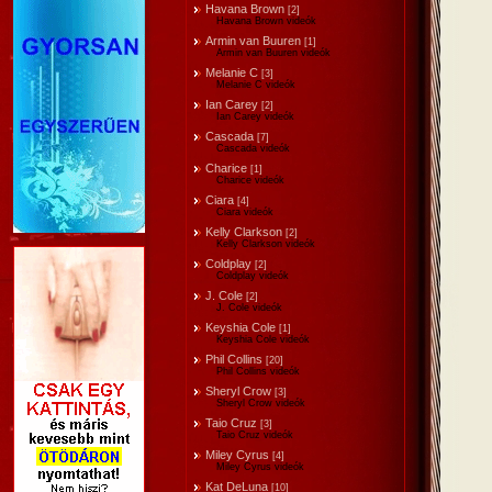
Havana Brown
[2]
Havana Brown videók
Armin van Buuren
[1]
Armin van Buuren videók
Melanie C
[3]
Melanie C videók
Ian Carey
[2]
Ian Carey videók
Cascada
[7]
Cascada videók
Charice
[1]
Charice videók
Ciara
[4]
Ciara videók
Kelly Clarkson
[2]
Kelly Clarkson videók
Coldplay
[2]
Coldplay videók
J. Cole
[2]
J. Cole videók
Keyshia Cole
[1]
Keyshia Cole videók
Phil Collins
[20]
Phil Collins videók
Sheryl Crow
[3]
Sheryl Crow videók
Taio Cruz
[3]
Taio Cruz videók
Miley Cyrus
[4]
Miley Cyrus videók
Kat DeLuna
[10]