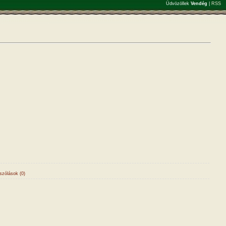
Üdvözöllek
Vendég
|
RSS
zólások (0)