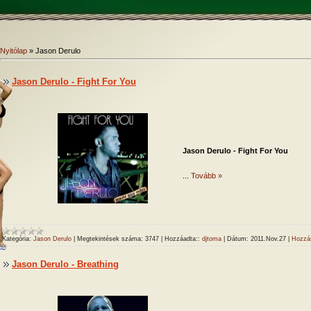
Nyitólap
»
Jason Derulo
Jason Derulo - Fight For You
Jason Derulo - Fight For You
...
Tovább »
Kategória:
Jason Derulo
|
Megtekintések száma:
3747
|
Hozzáadta::
djtoma
|
Dátum:
2011.Nov.27
|
Hozzás
Jason Derulo - Breathing