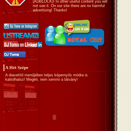
(ADBLOCK)! In other useful content you will
not see it. On our site there are no harmful
advertising! Thanks!
A Hét Szépe
A diavetítő menűjében teljes képernyős módra is
kattolhatsz! Megéri, nem semmi a látvány!