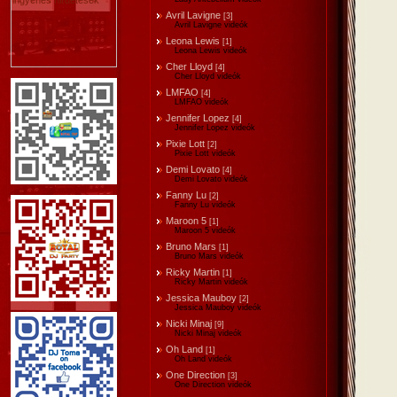
Avril Lavigne
[3]
Avril Lavigne videók
Leona Lewis
[1]
Leona Lewis videók
Cher Lloyd
[4]
Cher Lloyd videók
LMFAO
[4]
LMFAO videók
Jennifer Lopez
[4]
Jennifer Lopez videók
Pixie Lott
[2]
Pixie Lott videók
Demi Lovato
[4]
Demi Lovato videók
Fanny Lu
[2]
Fanny Lu videók
Maroon 5
[1]
Maroon 5 videók
Bruno Mars
[1]
Bruno Mars videók
Ricky Martin
[1]
Ricky Martin videók
Jessica Mauboy
[2]
Jessica Mauboy videók
Nicki Minaj
[9]
Nicki Minaj videók
Oh Land
[1]
Oh Land videók
One Direction
[3]
One Direction videók