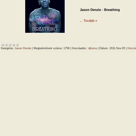
Jason Derulo - Breathing
...
Tovább »
Kategória:
Jason Derulo
|
Megtekintések száma:
1756
|
Hozzáadta::
djtoma
|
Dátum:
2011.Nov.05
|
Hozzás