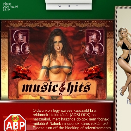
Péntek
2026.Aug.07
18:40
Oldalunkon légy szíves kapcsold ki a
reklámok blokkolását (ADBLOCK) ha
használod, mert hasznos dolgok nem fognak
működni! Nálunk nincsenek káros reklámok! -
Please turn off the blocking of advertisements