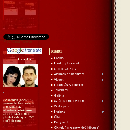
@DJToma1 Tweetjei
Menű
Főoldal
A szerkik
Hírek, újdonságok
Online DJ Party
Albumok stílusonként
Videók
Legendás Koncertek
Tekerd fel!
Galéria
Az oldalon (ahol ABC
Sztárok lencsevégen
sorrendet használunk)
Wallpapers
a neveket az
előadó
vezetékneve
Hotlinks
alapján találod meg,
Chat
pl. Nicki Minajt az "M"
betűnél keresd!
Party infók
Cikkek (hír-zene-videó küldése)