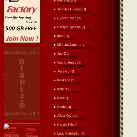
Keri Hilson
[8]
Keri Hilson videók
Jennifer Hudson
[3]
Jennifer Hudson videók
Hyper Crush
[3]
Hyper Crush videók
Enrique Iglesias
[3]
Enrique Iglesias videók
Inna
[11]
Inna videók
Michael Jackson
[1]
Michael Jackson videók
Jay-Z
[2]
Jay-Z videók
Young Jeezy
[3]
Young Jeezy videók
Jessie J
[6]
Jessie J videók
Kaskade
[3]
Kaskade videók
Katy B
[5]
Katy B videók
Kerli
[2]
Kerli videók
Kesha
[4]
Ke$ha videók
Alicia Keys
[2]
Alicia Keys videók
Natalia Kills
[4]
Natalia Kills videók
Lady Antebellum
[2]
Lady Antebellum videók