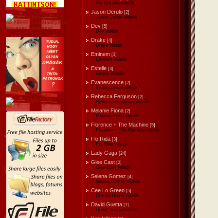
Kat DeLuna videók
Jason Derulo
[2]
Jason Derulo videók
Dev
[5]
Dev videók
Drake
[4]
Drake videók
Eminem
[3]
Eminem videók
Estelle
[3]
Estelle videók
Evanescence
[2]
Evanescence videók
Rebecca Ferguson
[2]
Rebecca Ferguson videók
Melanie Fiona
[2]
Melanie Fiona videók
Florence + The Machine
[5]
Florence + The Machine videók
Flo Rida
[3]
Flo Rida videók
Lady Gaga
[24]
Glee Cast
[2]
Glee Cast videók
Selena Gomez
[4]
Selena Gomez videók
Cee Lo Green
[5]
Cee Lo Green videók
David Guetta
[7]
David Guetta videók