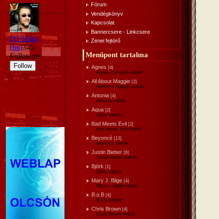
Fórum
Vendégkönyv
Kapcsolat
Bannercsere - Linkcsere
Zenei fejtörő
Menűpont tartalma
Agnes
[4]
Agnes Carlsson videók
All About Maggie
[2]
All About Maggie videók
Antonia
[4]
Antonia videók
Aqua
[2]
Aqua videók
Bad Meets Evil
[2]
Bad Meets Evil videók
Beyoncé
[13]
Beyoncé videók
Justin Bieber
[6]
Justin Bieber videók
Björk
[1]
Björk videók
Mary J. Blige
[4]
Mary J. Blige videók
B.o.B
[4]
B.o.B videók
Chris Brown
[4]
Chris Brown videók