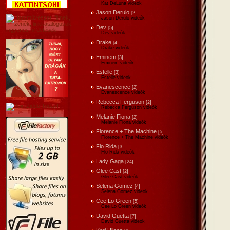
Kat DeLuna videók
Jason Derulo
[2]
Jason Derulo videók
Dev
[5]
Dev videók
Drake
[4]
Drake videók
Eminem
[3]
Eminem videók
Estelle
[3]
Estelle videók
Evanescence
[2]
Evanescence videók
Rebecca Ferguson
[2]
Rebecca Ferguson videók
Melanie Fiona
[2]
Melanie Fiona videók
Florence + The Machine
[5]
Florence + The Machine videók
Flo Rida
[3]
Flo Rida videók
Lady Gaga
[24]
Glee Cast
[2]
Glee Cast videók
Selena Gomez
[4]
Selena Gomez videók
Cee Lo Green
[5]
Cee Lo Green videók
David Guetta
[7]
David Guetta videók