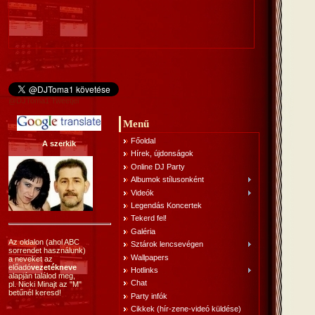
@DJToma1 Tweetjei
Menű
Főoldal
A szerkik
Hírek, újdonságok
Online DJ Party
Albumok stílusonként
Videók
Legendás Koncertek
Tekerd fel!
Galéria
Az oldalon (ahol ABC
Sztárok lencsevégen
sorrendet használunk)
Wallpapers
a neveket az
előadó
vezetékneve
Hotlinks
alapján találod meg,
Chat
pl. Nicki Minajt az "M"
betűnél keresd!
Party infók
Cikkek (hír-zene-videó küldése)