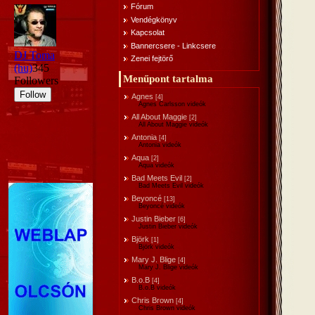
Fórum
Vendégkönyv
Kapcsolat
Bannercsere - Linkcsere
Zenei fejtörő
Menűpont tartalma
Agnes
[4]
Agnes Carlsson videók
All About Maggie
[2]
All About Maggie videók
Antonia
[4]
Antonia videók
Aqua
[2]
Aqua videók
Bad Meets Evil
[2]
Bad Meets Evil videók
Beyoncé
[13]
Beyoncé videók
Justin Bieber
[6]
Justin Bieber videók
Björk
[1]
Björk videók
Mary J. Blige
[4]
Mary J. Blige videók
B.o.B
[4]
B.o.B videók
Chris Brown
[4]
Chris Brown videók