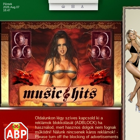
Péntek
2026.Aug.07
16:47
Oldalunkon légy szíves kapcsold ki a
reklámok blokkolását (ADBLOCK) ha
használod, mert hasznos dolgok nem fognak
működni! Nálunk nincsenek káros reklámok! -
Please turn off the blocking of advertisements