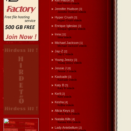
Keri Hilson
[8]
Keri Hilson videók
Jennifer Hudson
[3]
Jennifer Hudson videók
Hyper Crush
[3]
Hyper Crush videók
Enrique Iglesias
[3]
Enrique Iglesias videók
Inna
[11]
Inna videók
Michael Jackson
[1]
Michael Jackson videók
Jay-Z
[2]
Jay-Z videók
Young Jeezy
[3]
Young Jeezy videók
Jessie J
[6]
Jessie J videók
Kaskade
[3]
Kaskade videók
Katy B
[5]
Katy B videók
Kerli
[2]
Kerli videók
Kesha
[4]
Ke$ha videók
Alicia Keys
[2]
Alicia Keys videók
Natalia Kills
[4]
Natalia Kills videók
Lady Antebellum
[2]
Lady Antebellum videók