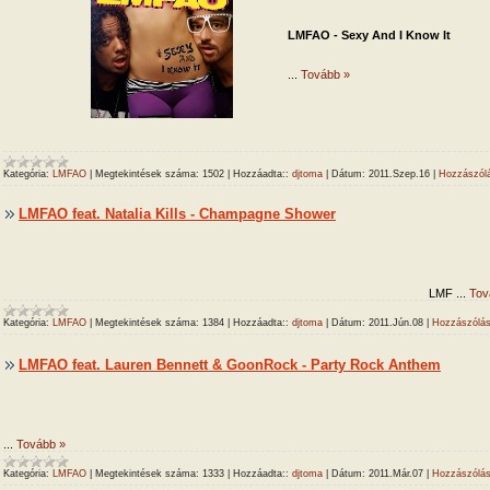
LMFAO - Sexy And I Know It
...
Tovább »
Kategória:
LMFAO
|
Megtekintések száma:
1502
|
Hozzáadta::
djtoma
|
Dátum:
2011.Szep.16
|
Hozzászólá
LMFAO feat. Natalia Kills - Champagne Shower
LMF
...
Tov
Kategória:
LMFAO
|
Megtekintések száma:
1384
|
Hozzáadta::
djtoma
|
Dátum:
2011.Jún.08
|
Hozzászólás
LMFAO feat. Lauren Bennett & GoonRock - Party Rock Anthem
...
Tovább »
Kategória:
LMFAO
|
Megtekintések száma:
1333
|
Hozzáadta::
djtoma
|
Dátum:
2011.Már.07
|
Hozzászólás