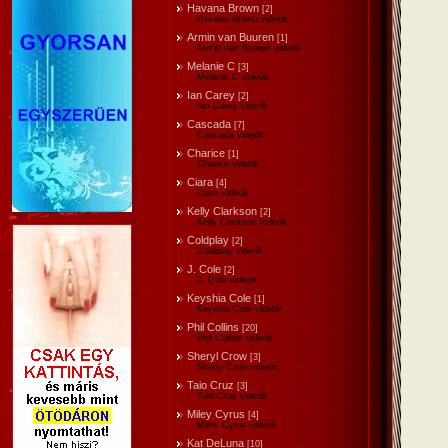
Havana Brown
[2]
Havana Brown videók
Armin van Buuren
[1]
Armin van Buuren videók
Melanie C
[3]
Melanie C videók
Ian Carey
[2]
Ian Carey videók
Cascada
[7]
Cascada videók
Charice
[1]
Charice videók
Ciara
[4]
Ciara videók
Kelly Clarkson
[2]
Kelly Clarkson videók
Coldplay
[2]
Coldplay videók
J. Cole
[2]
J. Cole videók
Keyshia Cole
[1]
Keyshia Cole videók
Phil Collins
[20]
Phil Collins videók
Sheryl Crow
[3]
Sheryl Crow videók
Taio Cruz
[3]
Taio Cruz videók
Miley Cyrus
[4]
Miley Cyrus videók
Kat DeLuna
[10]