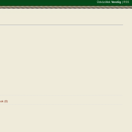
Üdvözöllek
Vendég
|
RSS
ok (0)