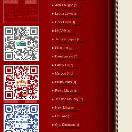
Avril Lavigne
[3]
Avril Lavigne videók
Leona Lewis
[1]
Leona Lewis videók
Cher Lloyd
[4]
Cher Lloyd videók
LMFAO
[4]
LMFAO videók
Jennifer Lopez
[4]
Jennifer Lopez videók
Pixie Lott
[2]
Pixie Lott videók
Demi Lovato
[4]
Demi Lovato videók
Fanny Lu
[2]
Fanny Lu videók
Maroon 5
[1]
Maroon 5 videók
Bruno Mars
[1]
Bruno Mars videók
Ricky Martin
[1]
Ricky Martin videók
Jessica Mauboy
[2]
Jessica Mauboy videók
Nicki Minaj
[9]
Nicki Minaj videók
Oh Land
[1]
Oh Land videók
One Direction
[3]
One Direction videók