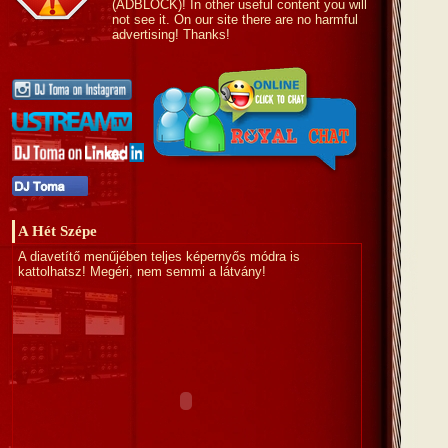
(ADBLOCK)! In other useful content you will
not see it. On our site there are no harmful
advertising! Thanks!
A Hét Szépe
A diavetítő menűjében teljes képernyős módra is
kattolhatsz! Megéri, nem semmi a látvány!