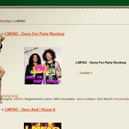
Nyitólap
»
LMFAO
LMFAO - Sorry For Party Rocking
LMFAO - Sorry For Party Rocking
...
Tovább »
Kategória:
LMFAO
|
Megtekintések száma:
3499
|
Hozzáadta::
djtoma
|
Dátum:
2012.Már.04
|
Hozzászólás
LMFAO - Sexy And I Know It