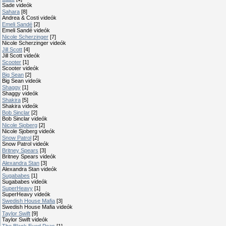
Sade videók
Sahara
[8]
Andrea & Costi videók
Emeli Sandé
[2]
Emeli Sandé videók
Nicole Scherzinger
[7]
Nicole Scherzinger videók
Jill Scott
[4]
Jill Scott videók
Scooter
[1]
Scooter videók
Big Sean
[2]
Big Sean videók
Shaggy
[1]
Shaggy videók
Shakira
[5]
Shakira videók
Bob Sinclar
[2]
Bob Sinclar videók
Nicole Sjoberg
[2]
Nicole Sjoberg videók
Snow Patrol
[2]
Snow Patrol videók
Britney Spears
[3]
Britney Spears videók
Alexandra Stan
[3]
Alexandra Stan videók
Sugababes
[1]
Sugababes videók
SuperHeavy
[1]
SuperHeavy videók
Swedish House Mafia
[3]
Swedish House Mafia videók
Taylor Swift
[9]
Taylor Swift videók
The Black Eyed Peas
[1]