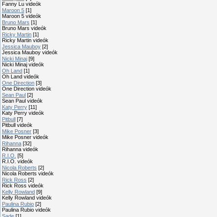
Fanny Lu videók
Maroon 5
[1]
Maroon 5 videók
Bruno Mars
[1]
Bruno Mars videók
Ricky Martin
[1]
Ricky Martin videók
Jessica Mauboy
[2]
Jessica Mauboy videók
Nicki Minaj
[9]
Nicki Minaj videók
Oh Land
[1]
Oh Land videók
One Direction
[3]
One Direction videók
Sean Paul
[2]
Sean Paul videók
Katy Perry
[11]
Katy Perry videók
Pitbull
[7]
Pitbull videók
Mike Posner
[3]
Mike Posner videók
Rihanna
[32]
Rihanna videók
R.I.O.
[5]
R.I.O. videók
Nicola Roberts
[2]
Nicola Roberts videók
Rick Ross
[2]
Rick Ross videók
Kelly Rowland
[9]
Kelly Rowland videók
Paulina Rubio
[2]
Paulina Rubio videók
Sade
[1]