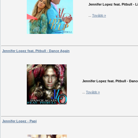
Jennifer Lopez feat. Pitbull - L
...
Tovább »
Jennifer Lopez feat. Pitbull - Dance Again
Jennifer Lopez feat. Pitbull - Dan
...
Tovább »
Jennifer Lopez - Papi