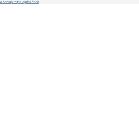
A honlap teljes egészében