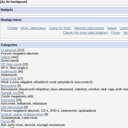
[
Az én honlapom
]
Belépés
Honlap-menü
Főoldal
Hírek, újdonságok
Online DJ Party
Albumok stílusonként
Videók
Legen
Cikkek (hír-zene-videó küldése)
Fórum
Ve
Categories
Új albumok
[212]
Frissen megjelent albumok
Videók
[442]
Zenei videók
EP, Maxi single
[22]
EP-k, Maxi single-k
Kislemezek
[86]
Kislemezek
Zenei hírek
[37]
Hírek a zene világából, előadókról, sztár pletykákról, koncertekről,
Bemutatjuk
[2]
Bemutatunk pályakezdő előadókat, olyan albumokat, videókat, zenéket, akik vagy amik mé
Nulladik óra
[13]
Zenék megjelenés előtt
Koncertek
[20]
Koncertek, fellépések, előadások
Heti újdonságok
[8]
Frissen megjelenő albumok, CD-k, DVD-k, kislemezek, újrakiadások
Sztárok, bulvár, érdekességek
[8]
Sztárpletykák, celeb hírek
Partyk
[5]
Buli, party hírek, diszkók, közelgő események