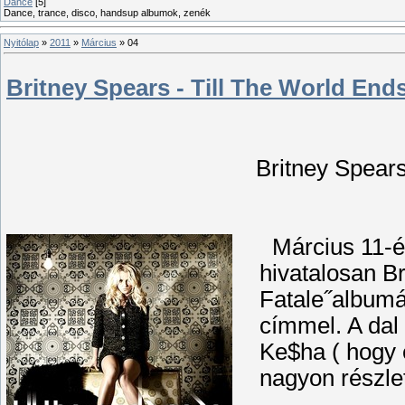
Dance
[5]
Dance, trance, disco, handsup albumok, zenék
Nyitólap
»
2011
»
Március
»
04
Britney Spears - Till The World End
Britney Spears
Március 11-én
hivatalosan B
Fatale˝albumá
címmel. A dal
Ke$ha ( hogy 
nagyon részlet