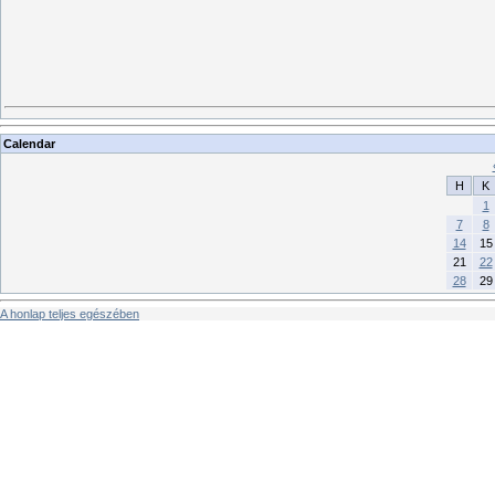
Calendar
H
K
1
7
8
14
15
21
22
28
29
A honlap teljes egészében