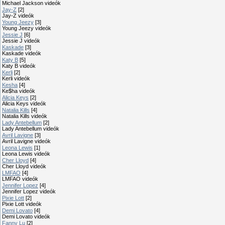
Michael Jackson videók
Jay-Z
[2]
Jay-Z videók
Young Jeezy
[3]
Young Jeezy videók
Jessie J
[6]
Jessie J videók
Kaskade
[3]
Kaskade videók
Katy B
[5]
Katy B videók
Kerli
[2]
Kerli videók
Kesha
[4]
Ke$ha videók
Alicia Keys
[2]
Alicia Keys videók
Natalia Kills
[4]
Natalia Kills videók
Lady Antebellum
[2]
Lady Antebellum videók
Avril Lavigne
[3]
Avril Lavigne videók
Leona Lewis
[1]
Leona Lewis videók
Cher Lloyd
[4]
Cher Lloyd videók
LMFAO
[4]
LMFAO videók
Jennifer Lopez
[4]
Jennifer Lopez videók
Pixie Lott
[2]
Pixie Lott videók
Demi Lovato
[4]
Demi Lovato videók
Fanny Lu
[2]