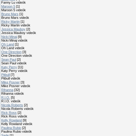
Fanny Lu videók
Maroon 5
[1]
Maroon 5 videók
Bruno Mars
[1]
Bruno Mars videók
Ricky Martin
[1]
Ricky Martin videók
Jessica Mauboy
[2]
Jessica Mauboy videók
Nicki Minaj
[9]
Nicki Minaj videók
Oh Land
[1]
Oh Land videók
One Direction
[3]
One Direction videók
Sean Paul
[2]
Sean Paul videók
Katy Perry
[11]
Katy Perry videók
Pitbull
[7]
Pitbull videók
Mike Posner
[3]
Mike Posner videók
Rihanna
[32]
Rihanna videók
R.I.O.
[5]
R.I.O. videók
Nicola Roberts
[2]
Nicola Roberts videók
Rick Ross
[2]
Rick Ross videók
Kelly Rowland
[9]
Kelly Rowland videók
Paulina Rubio
[2]
Paulina Rubio videók
Sade
[1]